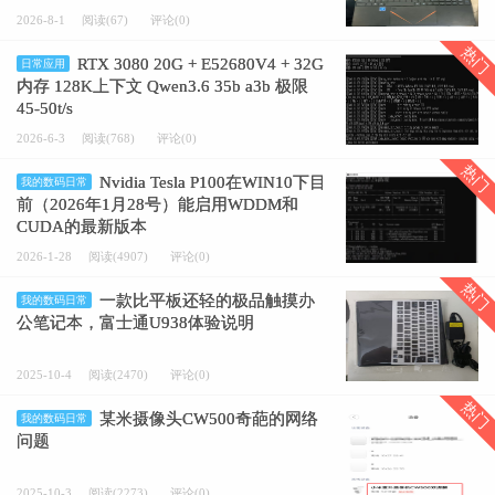
2026-8-1
阅读(67)
评论(0)
热门
RTX 3080 20G + E52680V4 + 32G
日常应用
内存 128K上下文 Qwen3.6 35b a3b 极限
45-50t/s
2026-6-3
阅读(768)
评论(0)
热门
Nvidia Tesla P100在WIN10下目
我的数码日常
前（2026年1月28号）能启用WDDM和
CUDA的最新版本
2026-1-28
阅读(4907)
评论(0)
热门
一款比平板还轻的极品触摸办
我的数码日常
公笔记本，富士通U938体验说明
2025-10-4
阅读(2470)
评论(0)
热门
某米摄像头CW500奇葩的网络
我的数码日常
问题
2025-10-3
阅读(2273)
评论(0)